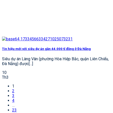
Tín hiệu mới với siêu dự án gần 44.000 tỉ đồng ở Đà Nẵng
Siêu dự án Làng Vân (phường Hòa Hiệp Bắc, quận Liên Chiểu,
Đà Nẵng) được[...]
10
Th3
1
2
3
4
…
23