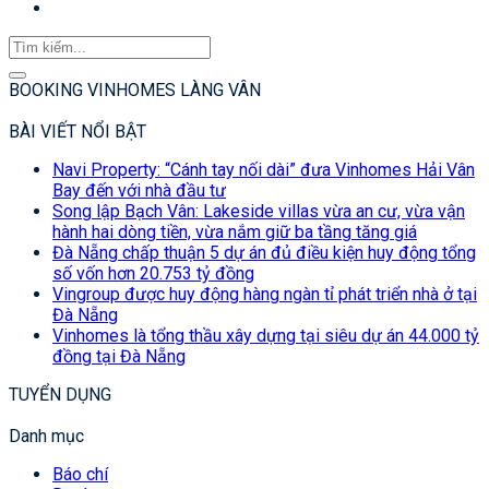
BOOKING VINHOMES LÀNG VÂN
BÀI VIẾT NỔI BẬT
Navi Property: “Cánh tay nối dài” đưa Vinhomes Hải Vân
Bay đến với nhà đầu tư
Song lập Bạch Vân: Lakeside villas vừa an cư, vừa vận
hành hai dòng tiền, vừa nắm giữ ba tầng tăng giá
Đà Nẵng chấp thuận 5 dự án đủ điều kiện huy động tổng
số vốn hơn 20.753 tỷ đồng
Vingroup được huy động hàng ngàn tỉ phát triển nhà ở tại
Đà Nẵng
Vinhomes là tổng thầu xây dựng tại siêu dự án 44.000 tỷ
đồng tại Đà Nẵng
TUYỂN DỤNG
Danh mục
Báo chí