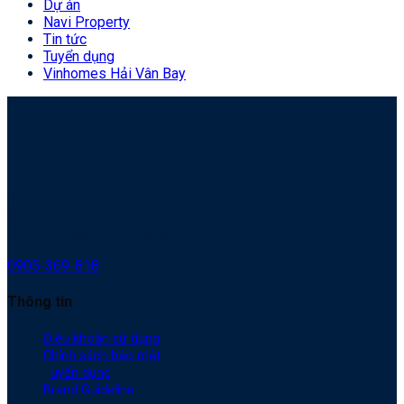
Dự án
Navi Property
Tin tức
Tuyển dụng
Vinhomes Hải Vân Bay
Trụ sở chính:
Tầng 6 – 268 đường 30/4,
P. Hòa Cường, TP. Đà Nẵng
0905-369-818
Thông tin
Điều khoản sử dụng
Chính sách bảo mật
T
uyển dụng
Brand Guideline