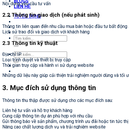
BLOGS
Nội dung yêu cầu tư vấn
LIÊN HỆ
2.2 Thông tin giao dịch (nếu phát sinh)
TUYỂN DỤNG
Thông tin liên quan đến nhu cầu mua bán hoặc đầu tư bất động
Lịch sử trao đổi và giao dịch với khách hàng
Tìm
2.3 Thông tin kỹ thuật
kiếm:
Tìm
Địa chỉ IP
kiếm:
Loại trình duyệt và thiết bị truy cập
Thời gian truy cập và hành vi sử dụng website
Những dữ liệu này giúp cải thiện trải nghiệm người dùng và tối 
3. Mục đích sử dụng thông tin
Thông tin thu thập được sử dụng cho các mục đích sau:
Liên hệ tư vấn và hỗ trợ khách hàng
Cung cấp thông tin dự án phù hợp với nhu cầu
Gửi thông báo về sản phẩm, chương trình ưu đãi hoặc tin tức thị
Nâng cao chất lượng dịch vụ và trải nghiệm website