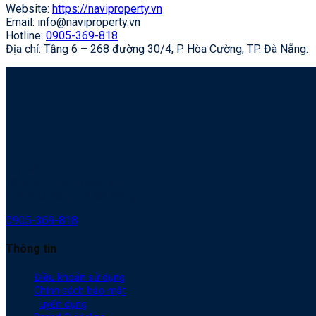
Website:
https://naviproperty.vn
Email:
info@naviproperty.vn
Hotline:
0905-369-818
Địa chỉ: Tầng 6 – 268 đường 30/4, P. Hòa Cường, TP. Đà Nẵng.
Trụ sở chính:
Tầng 6 – 268 đường 30/4,
P. Hòa Cường, TP. Đà Nẵng
0905-369-818
Thông tin
Điều khoản sử dụng
Chính sách bảo mật
T
uyển dụng