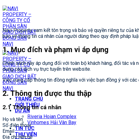
Chuyển
đến
nội
dung
Navi Property cam kết tôn trọng và bảo vệ quyền riêng tư của kh
bảo vệ thông tin cá nhân của người dùng theo quy định pháp luật
1. Mục đích và phạm vi áp dụng
Chính sách này áp dụng đối với toàn bộ khách hàng, đối tác và n
dụng các dịch vụ trực tuyến trên website.
Việc cung cấp thông tin đồng nghĩa với việc bạn đồng ý với các
2. Thông tin được thu thập
TRANG CHỦ
GIỚI THIỆU
2.1 Thông tin cá nhân
DỰ ÁN
Riveria Hoian Complex
Họ và tên
Vinhomes Hải Vân Bay
Số điện thoại
TIN TỨC
Email
THƯ VIỆN
Địa chỉ liên hệ