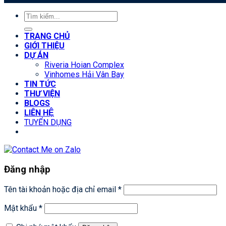
Tìm
kiếm:
TRANG CHỦ
GIỚI THIỆU
DỰ ÁN
Riveria Hoian Complex
Vinhomes Hải Vân Bay
TIN TỨC
THƯ VIỆN
BLOGS
LIÊN HỆ
TUYỂN DỤNG
Đăng nhập
Tên tài khoản hoặc địa chỉ email
*
Mật khẩu
*