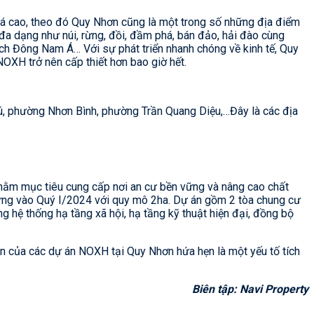
iá cao, theo đó Quy Nhơn cũng là một trong số những địa điểm
 đa dạng như núi, rừng, đồi, đầm phá, bán đảo, hải đào cùng
ch Đông Nam Á… Với sự phát triển nhanh chóng về kinh tế, Quy
NOXH trở nên cấp thiết hơn bao giờ hết.
, phường Nhơn Bình, phường Trần Quang Diệu,…Đây là các địa
nhằm mục tiêu cung cấp nơi an cư bền vững và nâng cao chất
ựng vào Quý I/2024 với quy mô 2ha. Dự án gồm 2 tòa chung cư
g hệ thống hạ tầng xã hội, hạ tầng kỹ thuật hiện đại, đồng bộ
n của các dự án NOXH tại Quy Nhơn hứa hẹn là một yếu tố tích
Biên tập: Navi Property