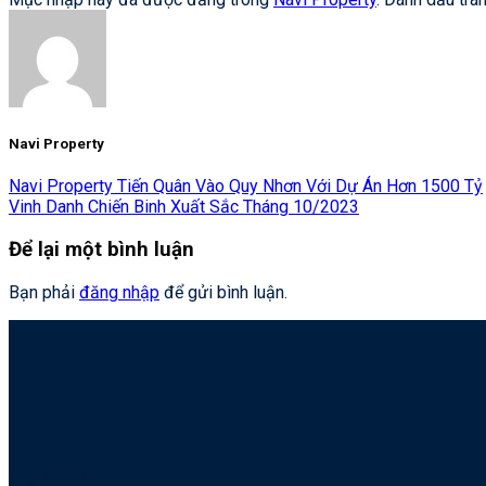
Navi Property
Navi Property Tiến Quân Vào Quy Nhơn Với Dự Án Hơn 1500 Tỷ
Vinh Danh Chiến Binh Xuất Sắc Tháng 10/2023
Để lại một bình luận
Bạn phải
đăng nhập
để gửi bình luận.
Trụ sở chính: