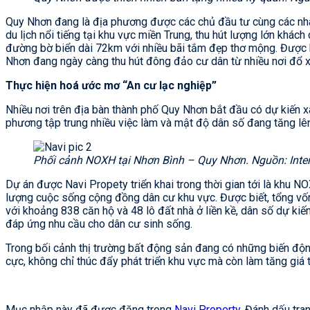
Quy Nhơn đang là địa phương được các chủ đầu tư cùng các nhà
du lịch nổi tiếng tại khu vực miền Trung, thu hút lượng lớn khá
đường bờ biển dài 72km với nhiều bãi tắm đẹp thơ mộng. Được b
Nhơn đang ngày càng thu hút đông đảo cư dân từ nhiều nơi đổ xô 
Thực hiện hoá ước mơ “An cư lạc nghiệp”
Nhiều nơi trên địa bàn thành phố Quy Nhơn bắt đầu có dự kiế
phương tập trung nhiều việc làm và mật độ dân số đang tăng lê
Phối cảnh NOXH tại Nhơn Bình – Quy Nhơn. Nguồn: Inte
Dự án được Navi Propety triển khai trong thời gian tới là khu
lượng cuộc sống cộng đồng dân cư khu vực. Được biết, tổng vố
với khoảng 838 căn hộ và 48 lô đất nhà ở liền kề, dân số dự kiế
đáp ứng nhu cầu cho dân cư sinh sống.
Trong bối cảnh thị trường bất động sản đang có những biến độn
cực, không chỉ thúc đẩy phát triển khu vực mà còn làm tăng giá t
Mục nhập này đã được đăng trong
Navi Property
. Đánh dấu tra