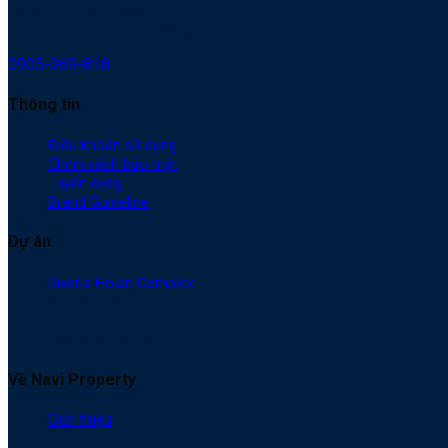
Tầng 6 – 268 đường 30/4,
P. Hòa Cường, TP. Đà Nẵng
0905-369-818
Thông tin
Điều khoản sử dụng
Chính sách bảo mật
T
uyển dụng
Brand Guideline
Dự án
Riveria Hoian Complex
Futa Kim Phát
Newtown Diamond
Quy Nhơn Iconic
Về Navi Property
Giới thiệu
Dự án