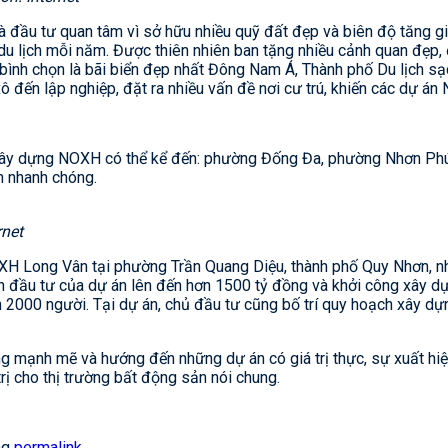
 đầu tư quan tâm vì sở hữu nhiều quỹ đất đẹp và biên độ tăng g
ch du lịch mỗi năm. Được thiên nhiên ban tặng nhiều cảnh quan đẹp,
ình chọn là bãi biển đẹp nhất Đông Nam Á, Thành phố Du lịch sạ
đến lập nghiệp, đặt ra nhiều vấn đề nơi cư trú, khiến các dự án 
n xây dựng NOXH có thể kể đến: phường Đống Đa, phường Nhơn Phú
n nhanh chóng.
rnet
 NOXH Long Vân tại phường Trần Quang Diệu, thành phố Quy Nhơn, 
n đầu tư của dự án lên đến hơn 1500 tỷ đồng và khởi công xây d
n 2000 người. Tại dự án, chủ đầu tư cũng bố trí quy hoạch xây dựn
g mạnh mẽ và hướng đến những dự án có giá trị thực, sự xuất hiệ
rị cho thị trường bất động sản nói chung.
ng
permalink
.