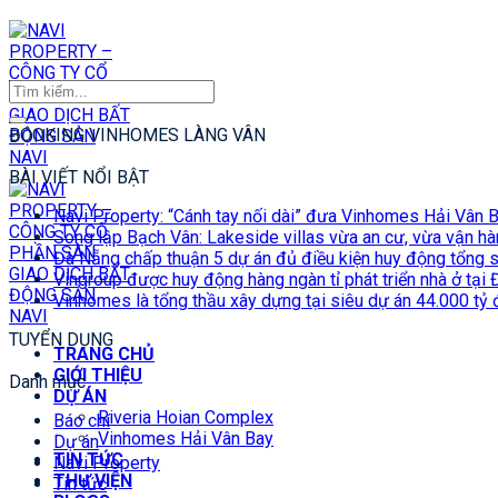
Chuyển
đến
nội
dung
BOOKING VINHOMES LÀNG VÂN
BÀI VIẾT NỔI BẬT
Navi Property: “Cánh tay nối dài” đưa Vinhomes Hải Vân B
Song lập Bạch Vân: Lakeside villas vừa an cư, vừa vận hà
Đà Nẵng chấp thuận 5 dự án đủ điều kiện huy động tổng 
Vingroup được huy động hàng ngàn tỉ phát triển nhà ở tại
Vinhomes là tổng thầu xây dựng tại siêu dự án 44.000 tỷ
TUYỂN DỤNG
TRANG CHỦ
GIỚI THIỆU
Danh mục
DỰ ÁN
Riveria Hoian Complex
Báo chí
Vinhomes Hải Vân Bay
Dự án
TIN TỨC
Navi Property
THƯ VIỆN
Tin tức