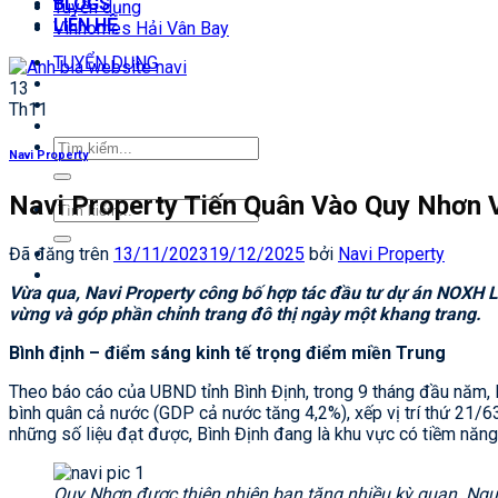
BLOGS
Tuyển dụng
LIÊN HỆ
Vinhomes Hải Vân Bay
TUYỂN DỤNG
13
Th11
Tìm
Navi Property
kiếm:
Navi Property Tiến Quân Vào Quy Nhơn 
Tìm
kiếm:
Đã đăng trên
13/11/2023
19/12/2025
bởi
Navi Property
Vừa qua, Navi Property công bố hợp tác đầu tư dự án NOXH L
vừng và góp phần chỉnh trang đô thị ngày một khang trang.
Bình định – điểm sáng kinh tế trọng điểm miền Trung
Theo báo cáo của UBND tỉnh Bình Định, trong 9 tháng đầu năm, 
bình quân cả nước (GDP cả nước tăng 4,2%), xếp vị trí thứ 21/6
những số liệu đạt được, Bình Định đang là khu vực có tiềm năng p
Quy Nhơn được thiên nhiên ban tặng nhiều kỳ quan. Nguồ